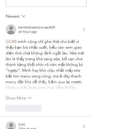
Newest
bentieshaand.re.ws3429
an hour ago
GO88
 mình cũng chỉ ghé thử cho biết vì 
thấy bạn bè nhắc suốt, kiểu vào xem giao 
diện thôi chứ không định ngồi lâu. Vừa mở 
lên là thấy trang khá sáng sủa, bố cục chia 
thành từng khối nhìn rõ nên mắt không bị 
“ngợp”. Mình hay khó chịu nhất mấy site 
bắt tìm menu vòng vòng, mà ở đây thanh 
menu đặt khá dễ thấy, bấm qua lại mượt, 
không phải đoán xem mục nằm ở đâu.…
Show More
Like
Reply
lomi
3 hours ago