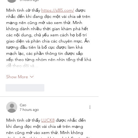
Mình tình cờ thấy 
https://s8l5.com/
 được 
nhắc đến khi đang đọc một vài chia sẻ trên 
mạng nên cũng mở vào xem thử. Mình 
không dành nhiều thời gian khám phá hết 
các nội dung, chủ yếu xem cách họ bố trí 
giao diện và phân chia các chuyên mục. Ấn 
tượng đầu tiên là bố cục được làm khá 
mạch lạc, các phần thông tin được sắp 
xếp theo từng nhóm nên nhìn tổng thể khá 
dễ theo dõi và…
Show More
Like
Reply
Cao
7 hours ago
Mình tình cờ thấy 
LUCK8
 được nhắc đến 
khi đang đọc một vài chia sẻ trên mạng 
nên cũng mở vào xem thử. Mình không 