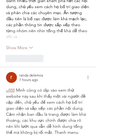
dành nhiều thời gian khám phá hết các nội 
dung, chủ yếu xem cách họ bố trí giao diện 
và phân chia các chuyên mục. Ấn tượng 
đầu tiên là bố cục được làm khá mạch lạc, 
các phần thông tin được sắp xếp theo 
từng nhóm nên nhìn tổng thể khá dễ theo 
dõi và…
Show More
Like
Reply
randa delemos
7 hours ago
u888
 Mình cũng có dịp vào xem thử 
website này sau khi thấy một vài người đề 
cập đến, chủ yếu để xem cách họ bố trí 
giao diện và sắp xếp các phần nội dung. 
Cảm nhận ban đầu là trang được làm khá 
thoáng, các khu vực chính được chia rõ 
nên khi lướt qua vẫn dễ hình dung tổng 
thể mà không bị rối mắt. Thanh menu 