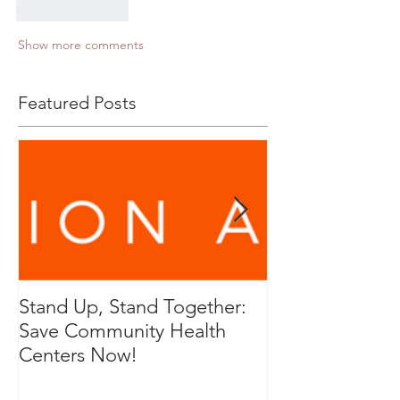
Like
Reply
Show more comments
Featured Posts
Stand Up, Stand Together:
RFP for Genera
Save Community Health
and Cleaning P
Centers Now!
Service