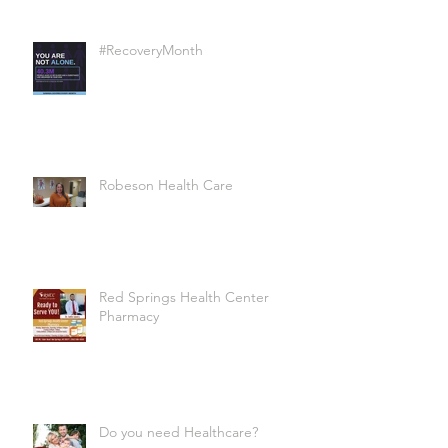
#RecoveryMonth
Robeson Health Care
Red Springs Health Center
Pharmacy
Do you need Healthcare?